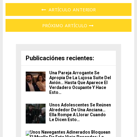
ARTÍCULO ANTERIOR
PRÓXIMO ARTÍCULO
Publicaciónes recientes:
Una Pareja Arrogante Se
Apropia De La Lujosa Suite Del
Avión… Hasta Que Aparece El
Verdadero Ocupante Y Hace
Esto…
Unos Adolescentes Se Reúnen
Alrededor De Una Anciana…
Ella Rompe A Llorar Cuando
Le Dicen Esto…
Unos Navegantes Adinerados Bloquean
El Muelle De Este Viejo Pescador; Lo