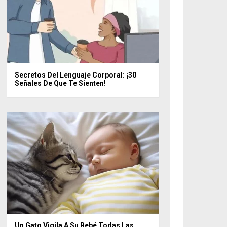
Secretos Del Lenguaje Corporal: ¡30
Señales De Que Te Sienten!
Un Gato Vigila A Su Bebé Todas Las